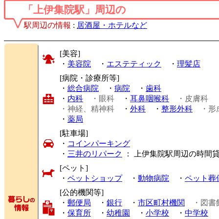
「上伊集院駅」周辺の
駅周辺の情報
:
居酒屋・ホテルなど
[美容]
・
美容院
・
エステティック
・
理髪店
[病院・診療所等]
・
総合病院
・
病院
・
歯科
・
内科
・眼科
・
耳鼻咽喉科
・皮膚科
・神経、精神科
・
外科
・
整形外科
・形
・
薬局
[駐車場]
・
コインパーキング
・
三井のリパーク
： 上伊集院駅周辺の時間
[ペット]
・
ペットショップ
・
動物病院
・
ペット葬
[公的機関等]
・
郵便局
・
銀行
・
市区町村機関
・図書
・
保育所
・
幼稚園
・
小学校
・
中学校