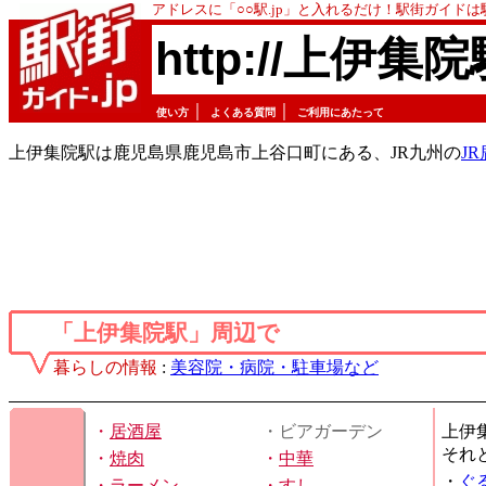
アドレスに「○○駅.jp」と入れるだけ！駅街ガイド
http://上伊集院
｜
｜
使い方
よくある質問
ご利用にあたって
上伊集院駅は鹿児島県鹿児島市上谷口町にある、JR九州の
J
「上伊集院駅」周辺で
暮らしの情報
:
美容院・病院・駐車場など
・
居酒屋
・ビアガーデン
上伊
それ
・
焼肉
・
中華
・
ぐ
・
ラーメン
・
すし