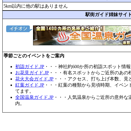
5km以内に他の駅はありません
駅街ガイド姉妹サイ
季節ごとのイベントをご案内
初詣ガイド.JP
・・・神社約600か所の初詣スポット情
お花見ガイド.JP
・・・有名スポットからご近所のあの桜
花火大会ガイド.JP
・・・アクセス、打ち上げ本数、見
紅葉ガイド.JP
・・・紅葉の種類から見頃時期、イベン
てます。
全国温泉ガイド.JP
・・・人気温泉からご近所の意外な
内。