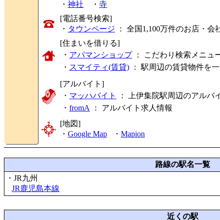
・
神社
・
寺
[電話番号検索]
・
タウンページ
： 全国1,100万件のお店
[住まいを借りる]
・
アパマンショップ
： こだわり検索メニュ
・
スマイティ(賃貸)
： 駅周辺の賃貸物件を
[アルバイト]
・
マッハバイト
： 上伊集院駅周辺のアルバ
・
fromA
：
アルバイト求人情報
[地図]
・
Google Map
・
Mapion
路線の駅名一覧
・JR九州
JR鹿児島本線
近くの駅