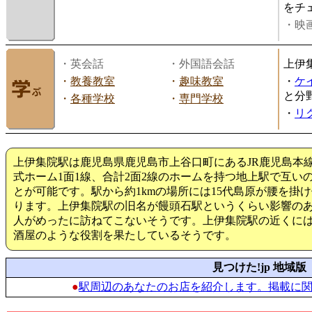
をチ
・映画
・英会話
・外国語会話
上伊
・
教養教室
・
趣味教室
・
ケ
と分
・
各種学校
・
専門学校
・
リ
上伊集院駅は鹿児島県鹿児島市上谷口町にあるJR鹿児島本
式ホーム1面1線、合計2面2線のホームを持つ地上駅で互い
とが可能です。駅から約1kmの場所には15代島原が腰を掛
ります。上伊集院駅の旧名が饅頭石駅というくらい影響の
人がめったに訪ねてこないそうです。上伊集院駅の近くに
酒屋のような役割を果たしているそうです。
見つけた!jp 地域版
●
駅周辺のあなたのお店を紹介します。掲載に