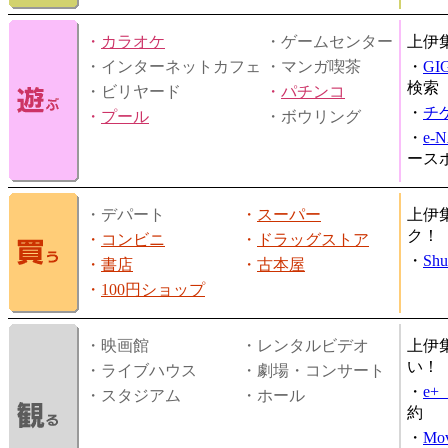
・
カラオケ
・ゲームセンター
上伊
・インターネットカフェ
・マンガ喫茶
・
GI
検索
・ビリヤード
・
パチンコ
・
チ
・
プール
・ボウリング
・
e-
ース
・デパート
・
スーパー
上伊
ク！
・
コンビニ
・
ドラッグストア
・
Shu
・
書店
・
古本屋
・
100円ショップ
・映画館
・レンタルビデオ
上伊
い！
・ライブハウス
・劇場・コンサート
・
e
・スタジアム
・ホール
約
・
Mov