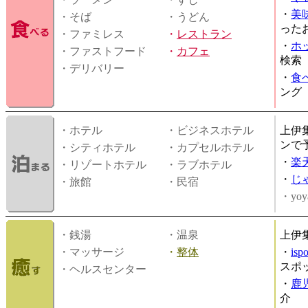
・
美
・そば
・うどん
った
・ファミレス
・
レストラン
・
ホ
・ファストフード
・
カフェ
検索
・デリバリー
・
食
ング
・ホテル
・ビジネスホテル
上伊
ンで
・シティホテル
・カプセルホテル
・
楽
・リゾートホテル
・ラブホテル
・
じ
・旅館
・民宿
・yoy
・銭湯
・温泉
上伊
・マッサージ
・
整体
・
is
スポ
・ヘルスセンター
・
鹿
介