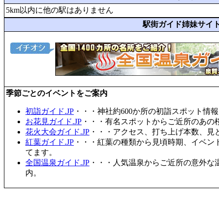
5km以内に他の駅はありません
駅街ガイド姉妹サイ
季節ごとのイベントをご案内
初詣ガイド.JP
・・・神社約600か所の初詣スポット情
お花見ガイド.JP
・・・有名スポットからご近所のあの桜
花火大会ガイド.JP
・・・アクセス、打ち上げ本数、見
紅葉ガイド.JP
・・・紅葉の種類から見頃時期、イベン
てます。
全国温泉ガイド.JP
・・・人気温泉からご近所の意外な
内。