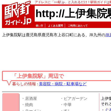
アドレスに「○○駅.jp」と入れるだけ！駅街ガイド
http://上伊集院
｜
｜
使い方
よくある質問
ご利用にあたって
上伊集院駅は鹿児島県鹿児島市上谷口町にある、JR九州の
J
「上伊集院駅」周辺で
暮らしの情報
:
美容院・病院・駐車場など
・居酒屋
・ビアガーデン
上伊
それ
・焼肉
・中華
・
ぐ
・ラーメン
・すし