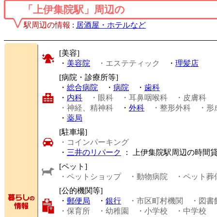
「上伊集院駅」周辺の
駅周辺の情報
:
居酒屋・ホテルなど
[美容]
・
美容院
・エステティック
・
理髪店
[病院・診療所等]
・
総合病院
・
病院
・
歯科
・
内科
・眼科
・耳鼻咽喉科
・皮膚科
・神経、精神科
・
外科
・整形外科
・形
・
薬局
[駐車場]
・コインパーキング
・
三井のリパーク
： 上伊集院駅周辺の時間
[ペット]
・ペットショップ
・動物病院
・ペット葬
[公的機関等]
・
郵便局
・
銀行
・市区町村機関
・図書
・保育所
・幼稚園
・小学校
・中学校