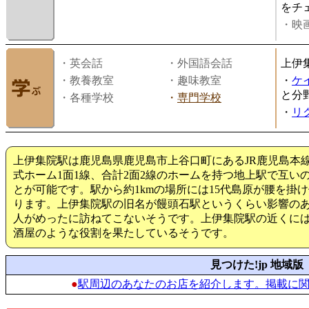
をチ
・映画
・英会話
・外国語会話
上伊
・教養教室
・趣味教室
・
ケ
と分
・各種学校
・
専門学校
・
リ
上伊集院駅は鹿児島県鹿児島市上谷口町にあるJR鹿児島本
式ホーム1面1線、合計2面2線のホームを持つ地上駅で互い
とが可能です。駅から約1kmの場所には15代島原が腰を掛
ります。上伊集院駅の旧名が饅頭石駅というくらい影響の
人がめったに訪ねてこないそうです。上伊集院駅の近くに
酒屋のような役割を果たしているそうです。
見つけた!jp 地域版
●
駅周辺のあなたのお店を紹介します。掲載に