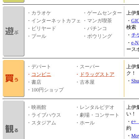
・カラオケ
・ゲームセンター
上伊
・インターネットカフェ
・マンガ喫茶
・
GI
検索
・ビリヤード
・パチンコ
・
チ
・プール
・ボウリング
・
e-
ース
・デパート
・スーパー
上伊
ク！
・
コンビニ
・
ドラッグストア
・
Shu
・書店
・古本屋
・100円ショップ
・映画館
・レンタルビデオ
上伊
い！
・ライブハウス
・劇場・コンサート
・
e
・スタジアム
・ホール
約
・
Mov