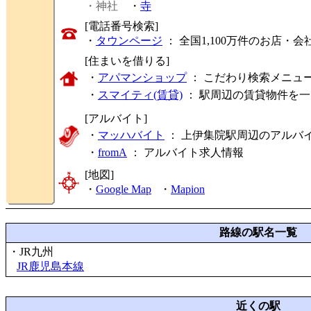
・神社
・
寺
[電話番号検索]
・
タウンページ
： 全国1,100万件のお店
[住まいを借りる]
・
アパマンショップ
： こだわり検索メニュ
・
スマイティ(賃貸)
： 駅周辺の賃貸物件を
[アルバイト]
・
マッハバイト
： 上伊集院駅周辺のアルバ
・
fromA
：
アルバイト求人情報
[地図]
・
Google Map
・
Mapion
路線の駅名一覧
・JR九州
JR鹿児島本線
近くの駅